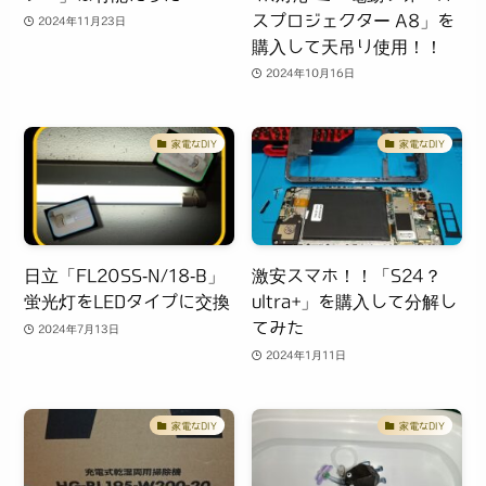
スプロジェクター A8」を
2024年11月23日
購入して天吊り使用！！
2024年10月16日
家電なDIY
家電なDIY
日立「FL20SS-N/18-B」
激安スマホ！！「S24？
蛍光灯をLEDタイプに交換
ultra+」を購入して分解し
てみた
2024年7月13日
2024年1月11日
家電なDIY
家電なDIY