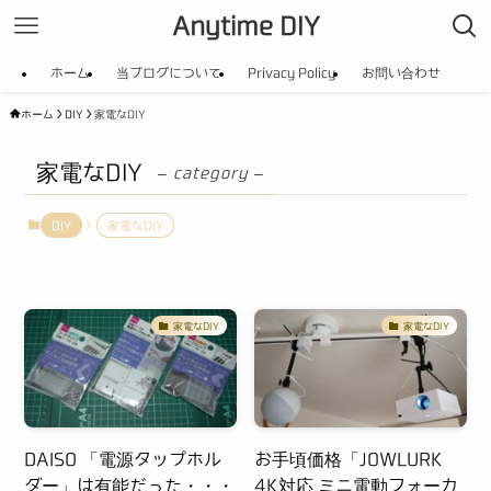
Anytime DIY
ホーム
当ブログについて
Privacy Policy
お問い合わせ
ホーム
DIY
家電なDIY
家電なDIY
– category –
DIY
家電なDIY
家電なDIY
家電なDIY
DAISO 「電源タップホル
お手頃価格「JOWLURK
ダー」は有能だった・・・
4K対応 ミニ電動フォーカ