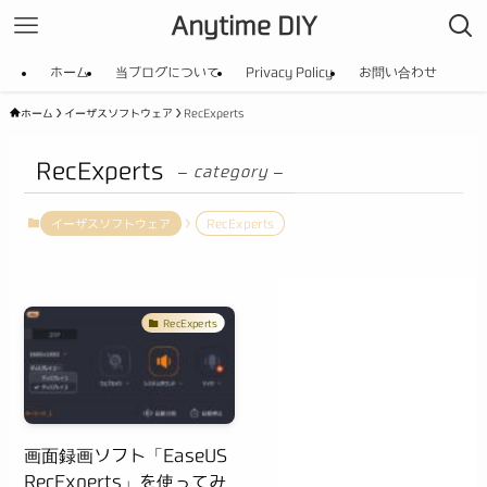
Anytime DIY
ホーム
当ブログについて
Privacy Policy
お問い合わせ
ホーム
イーザスソフトウェア
RecExperts
RecExperts
– category –
イーザスソフトウェア
RecExperts
RecExperts
画面録画ソフト「EaseUS
RecExperts」を使ってみ