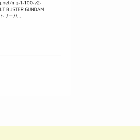
net/mg-1-100-v2-
AULT BUSTER GUNDAM
リーガ...