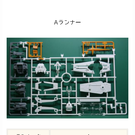
Aランナー