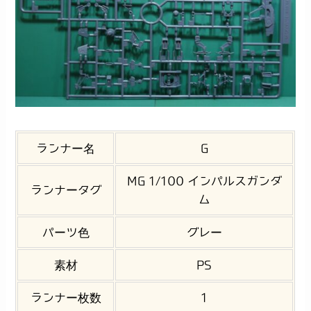
ランナー名
G
MG 1/100 インパルスガンダ
ランナータグ
ム
パーツ色
グレー
素材
PS
ランナー枚数
1