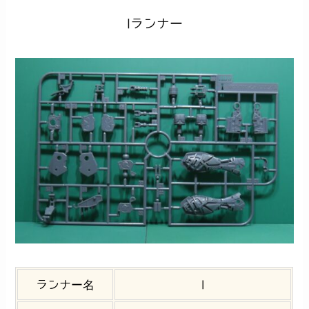
Iランナー
ランナー名
I