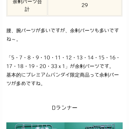
余剰パーツ合
29
計
腰、腕パーツが多いですが、余剰パーツも多いです
ね～。
「5・7・8・9・10・11・12・13・14・15・16・
17・18・19・20・33ｘ1」が余剰パーツです。
基本的にプレミアムバンダイ限定商品って余剰パー
ツが多めですね。
Dランナー