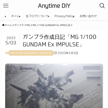
Anytime DIY
ホーム
当ブログについて
Privacy Policy
お問い合わせ
ホーム
ガンプラ
MG
MG 1/100 GUNDAM Ex IMPULSE
ガンプラ作成日記「MG 1/100
2023
5/03
GUNDAM Ex IMPULSE」
2023年5月3日
MG 1/100 GUNDAM Ex IMPULSE