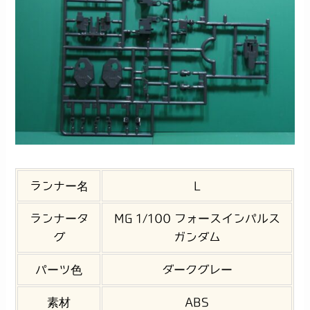
ランナー名
L
ランナータ
MG 1/100 フォースインパルス
グ
ガンダム
パーツ色
ダークグレー
素材
ABS