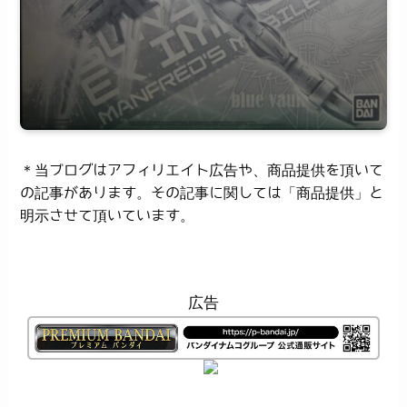
＊当ブログはアフィリエイト広告や、商品提供を頂いて
の記事があります。その記事に関しては「商品提供」と
明示させて頂いています。
広告