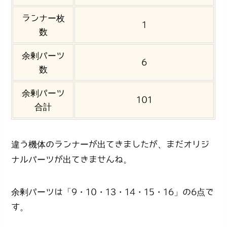
ランナー枚
1
数
余剰パーツ
6
数
余剰パーツ
101
合計
違う機体のランナーが出てきましたが、まだオリジ
ナルパーツが出てきませんね。
余剰パーツは「9・10・13・14・15・16」の6点で
す。