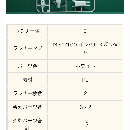
ランナー名
B
MG 1/100 インパルスガンダ
ランナータグ
ム
パーツ色
ホワイト
素材
PS
ランナー枚数
2
余剰パーツ数
3ｘ2
余剰パーツ合
13
計