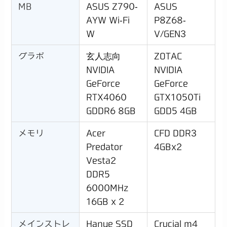
MB
ASUS Z790-
ASUS
AYW Wi-Fi
P8Z68-
W
V/GEN3
グラボ
玄人志向
ZOTAC
NVIDIA
NVIDIA
GeForce
GeForce
RTX4060
GTX1050Ti
GDDR6 8GB
GDD5 4GB
メモリ
Acer
CFD DDR3
Predator
4GBx2
Vesta2
DDR5
6000MHz
16GB x 2
メインストレ
Hanye SSD
Crucial m4