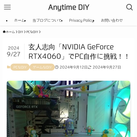
Anytime DIY
ホーム
当ブログについて
Privacy Policy
お問い合わせ
ホーム
DIY
PCなDIY
玄人志向「NVIDIA GeForce
2024
9/27
RTX4060」でPC自作に挑戦！！
2024年9月12日
2024年9月27日
PCなDIY
ゲームなDIY