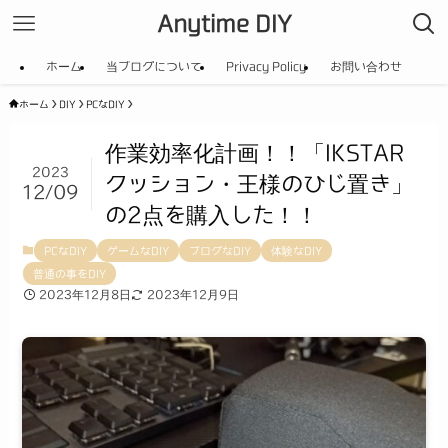
Anytime DIY
ホーム
当ブログについて
Privacy Policy
お問い合わせ
ホーム
DIY
PCなDIY
作業効率化計画！！「IKSTAR
2023
クッション・王様のひじ置き」
12/09
の2点を購入した！！
PCなDIY
ゲームなDIY
ブログなDIY
体験なDIY
普通の事をDIY
2023年12月8日
2023年12月9日