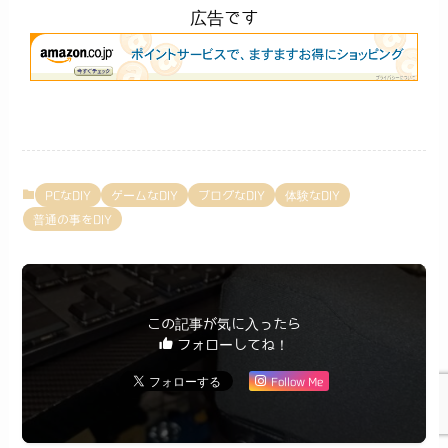
広告です
PCなDIY
ゲームなDIY
ブログなDIY
体験なDIY
普通の事をDIY
この記事が気に入ったら
フォローしてね！
Follow Me